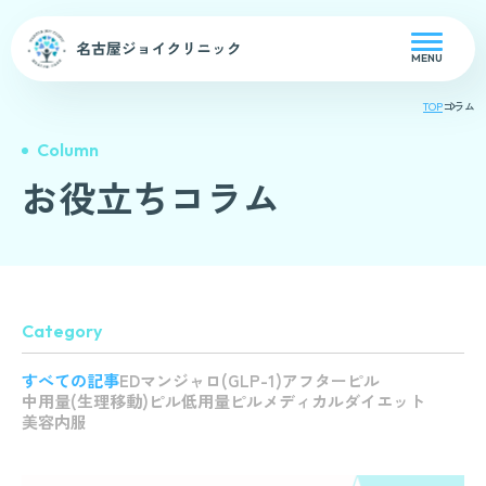
MENU
TOP
コラム
Column
お役立ちコラム
Category
すべての記事
ED
マンジャロ(GLP-1)
アフターピル
中用量(生理移動)ピル
低用量ピル
メディカルダイエット
美容内服