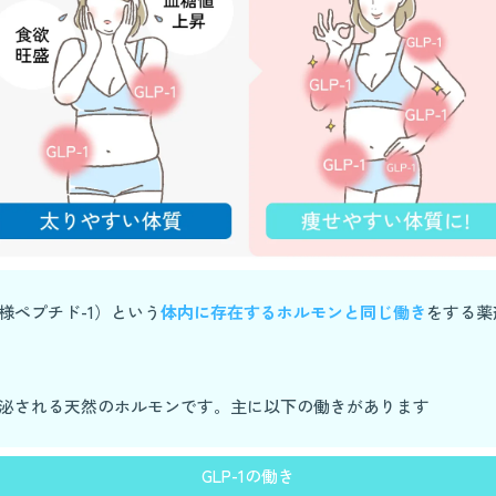
ン様ペプチド-1）という
体内に存在するホルモンと同じ働き
をする薬
ら分泌される天然のホルモンです。主に以下の働きがあります
GLP-1の働き