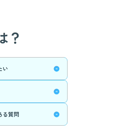
は？
たい
ある質問