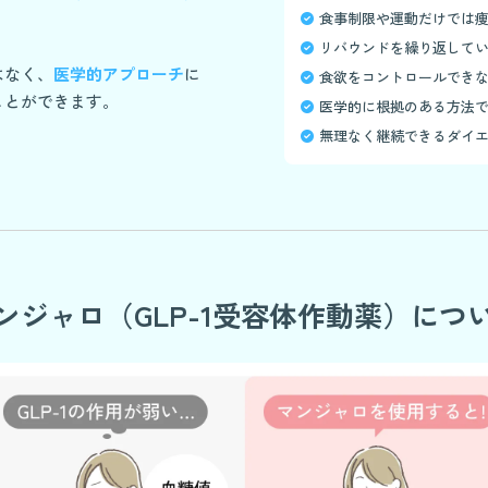
食事制限や運動だけでは
リバウンドを繰り返して
はなく、
医学的アプローチ
に
食欲をコントロールでき
ことができます。
医学的に根拠のある方法
無理なく継続できるダイ
ンジャロ
（GLP-1受容体作動薬）につ